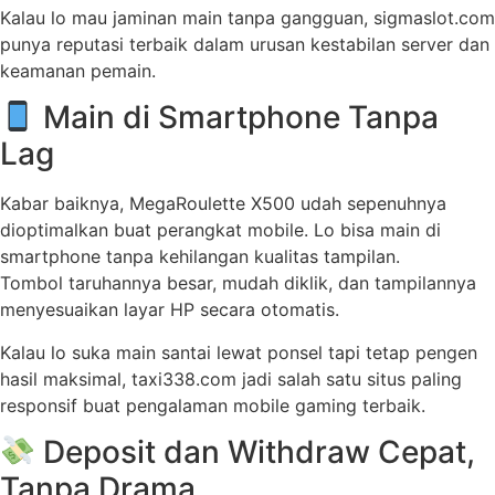
Kalau lo mau jaminan main tanpa gangguan, sigmaslot.com
punya reputasi terbaik dalam urusan kestabilan server dan
keamanan pemain.
Main di Smartphone Tanpa
Lag
Kabar baiknya, MegaRoulette X500 udah sepenuhnya
dioptimalkan buat perangkat mobile. Lo bisa main di
smartphone tanpa kehilangan kualitas tampilan.
Tombol taruhannya besar, mudah diklik, dan tampilannya
menyesuaikan layar HP secara otomatis.
Kalau lo suka main santai lewat ponsel tapi tetap pengen
hasil maksimal, taxi338.com jadi salah satu situs paling
responsif buat pengalaman mobile gaming terbaik.
Deposit dan Withdraw Cepat,
Tanpa Drama