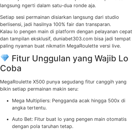
langsung ngerti dalam satu-dua ronde aja.
Setiap sesi permainan disiarkan langsung dari studio
berlisensi, jadi hasilnya 100% fair dan transparan.
Kalau lo pengen main di platform dengan pelayanan cepat
dan tampilan eksklusif, duniabet303.com bisa jadi tempat
paling nyaman buat nikmatin MegaRoulette versi live.
Fitur Unggulan yang Wajib Lo
Coba
MegaRoulette X500 punya segudang fitur canggih yang
bikin setiap permainan makin seru:
Mega Multipliers: Pengganda acak hingga 500x di
angka tertentu.
Auto Bet: Fitur buat lo yang pengen main otomatis
dengan pola taruhan tetap.