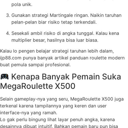
pola unik.
Gunakan strategi Martingale ringan. Naikin taruhan
pelan-pelan biar risiko tetap terkendali.
Sesekali ambil risiko di angka tunggal. Kalau kena
multiplier besar, hasilnya bisa luar biasa.
Kalau lo pengen belajar strategi taruhan lebih dalam,
ijp88.com punya banyak artikel panduan roulette modern
buat pemula sampai profesional.
Kenapa Banyak Pemain Suka
MegaRoulette X500
Selain gameplay-nya yang seru, MegaRoulette X500 juga
terkenal karena tampilannya yang keren dan user
interface-nya yang ramah.
Lo gak perlu bingung lihat layar penuh angka, karena
desainnya dibuat intuitif. Bahkan pemain baru pun bisa